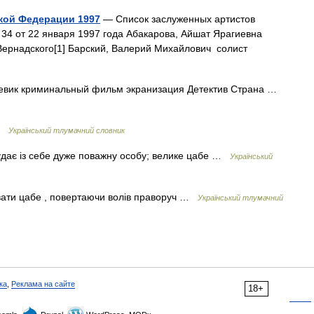
кой Федерации 1997
— Список заслуженных артистов
 34 от 22 января 1997 года Абакарова, Айшат Ярагиевна
 Вернадского[1] Барский, Валерий Михайлович солист
вик криминальный фильм экранизация Детектив Страна …
 …
Український тлумачний словник
удає із себе дуже поважну особу; велике цабе …
Український
увати цабе , повертаючи волів праворуч …
Український тлумачний
ка
,
Реклама на сайте
18+