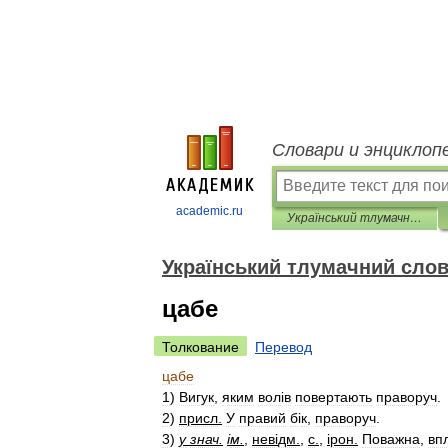
Словари и энциклоп
academic.ru
Український тлумачний словник
Український тлумачний сло
цабе
Толкование
Перевод
цабе
1
)
Вигук
,
яким
вол
і
в
повертають
праворуч
.
2
)
присл
.
У
правий
б
і
к
,
праворуч
.
3
)
у
знач
.
і
м
.
,
нев
і
дм
.
,
с
.
,
і
рон
.
Поважна
,
вп