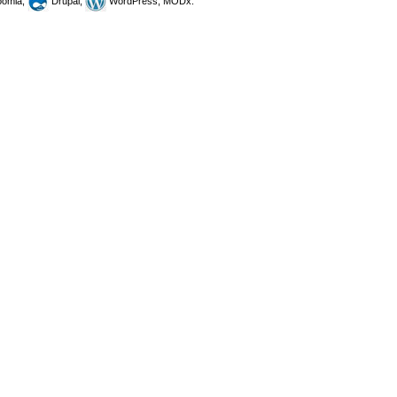
omla,
Drupal,
WordPress, MODx.