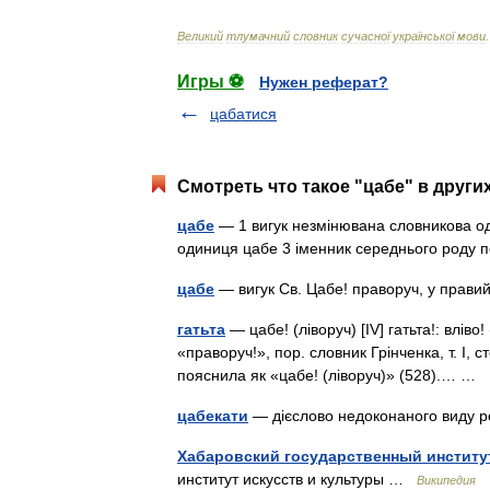
Великий
тлумачний
словник
сучасної
української
мови
.
Игры ⚽
Нужен реферат?
цабатися
Смотреть что такое "цабе" в други
цабе
— 1 вигук незмінювана словникова о
одиниця цабе 3 іменник середнього роду
цабе
— вигук Св. Цабе! праворуч, у правий
гатьта
— цабе! (ліворуч) [IV] гатьта!: вліво!
«праворуч!», пор. словник Грінченка, т. І, с
пояснила як «цабе! (ліворуч)» (528).… …
цабекати
— дієслово недоконаного виду
Хабаровский государственный институт
институт искусств и культуры …
Википедия