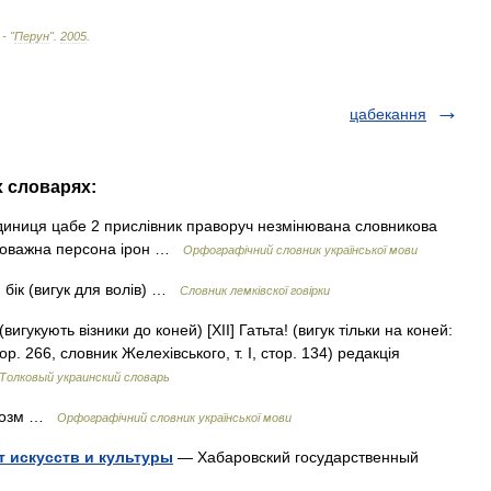
 - "
Перун
"
.
2005
.
цабекання
х словарях:
диниця цабе 2 прислівник праворуч незмінювана словникова
 поважна персона ірон …
Орфографічний словник української мови
 бік (вигук для волів) …
Словник лемківскої говірки
 (вигукують візники до коней) [XII] Гатьта! (вигук тільки на коней:
тор. 266, словник Желехівського, т. І, стор. 134) редакція
Толковый украинский словарь
 розм …
Орфографічний словник української мови
 искусств и культуры
— Хабаровский государственный