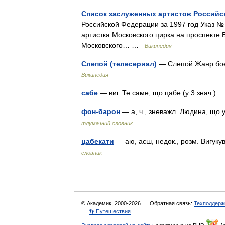
Список заслуженных артистов Российс
Российской Федерации за 1997 год Указ №
артистка Московского цирка на проспекте
Московского… …
Википедия
Слепой (телесериал)
— Слепой Жанр бое
Википедия
сабе
— виг. Те саме, що цабе (у 3 знач.)
фон-барон
— а, ч., зневажл. Людина, що 
тлумачний словник
цабекати
— аю, аєш, недок., розм. Вигук
словник
© Академик, 2000-2026
Обратная связь:
Техподдерж
👣 Путешествия