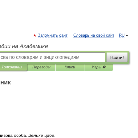
Запомнить сайт
Словарь на свой сайт
RU
едии на Академике
Найти!
Толкования
Переводы
Книги
Игры ⚽
вник
ливова
особа
.
Велике
цабе
.